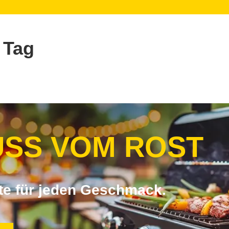
 Tag
SS VOM ROST
pte für jeden Geschmack.