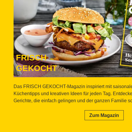
FRISCH
GEKOCHT
Das FRISCH GEKOCHT-Magazin inspiriert mit saisonale
Küchentipps und kreativen Ideen für jeden Tag. Entdec
Gerichte, die einfach gelingen und der ganzen Familie 
Zum Magazin