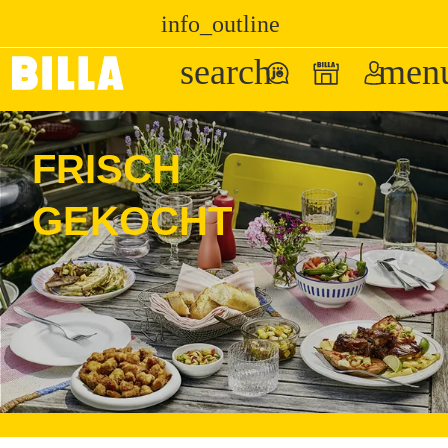
info_outline
search
men
Zur Startseite
/
FRISCH GEKOCHT
FRISCH
GEKOCHT