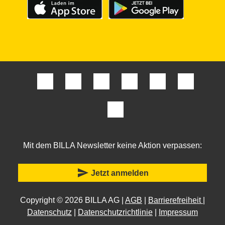
Mit dem BILLA Newsletter keine Aktion verpassen:
send
Jetzt anmelden
Copyright © 2026 BILLA AG |
AGB
|
Barrierefreiheit
|
Datenschutz
|
Datenschutzrichtlinie
|
Impressum