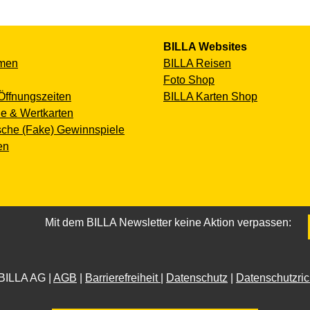
BILLA Websites
men
BILLA Reisen
Foto Shop
Öffnungszeiten
BILLA Karten Shop
e & Wertkarten
sche (Fake) Gewinnspiele
en
Mit dem BILLA Newsletter keine Aktion verpassen:
BILLA AG |
AGB
|
Barrierefreiheit
|
Datenschutz
|
Datenschutzrich