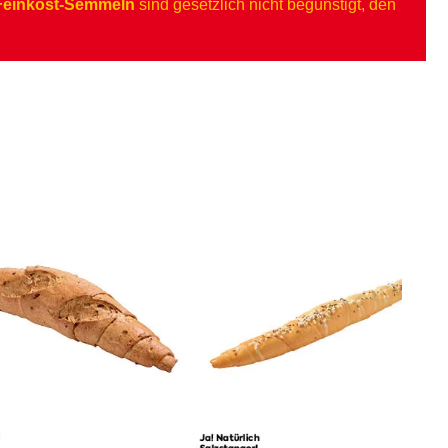
 Feinkost-Semmeln
sind gesetzlich nicht begünstigt, den