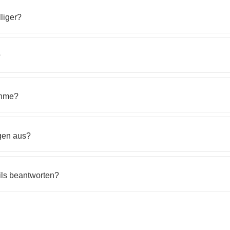
liger?
?
ahme?
gen aus?
ils beantworten?