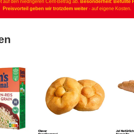
et auf den niedrigeren Cent-Betrag ab.
Besonderheit
:
Befüllte
Preisvorteil geben wir trotzdem weiter
- auf eigene Kosten.
ken