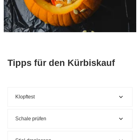
Tipps für den Kürbiskauf
expand_more
Klopftest
expand_more
Schale prüfen