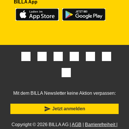
BILLA App
Mit dem BILLA Newsletter keine Aktion verpassen:
send
Jetzt anmelden
Copyright © 2026 BILLA AG |
AGB
|
Barrierefreiheit
|