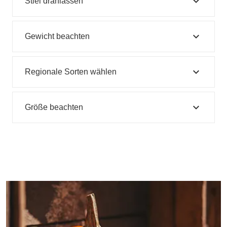
expand_more
Stiel dranlassen
expand_more
Gewicht beachten
expand_more
Regionale Sorten wählen
expand_more
Größe beachten