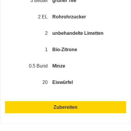
3 Beutel
grüner Tee
2 EL
Rohrohrzucker
2
unbehandelte Limetten
1
Bio-Zitrone
0.5 Bund
Minze
20
Eiswürfel
Zubereiten