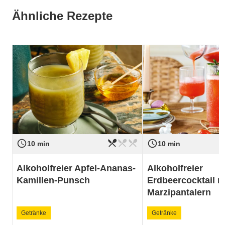
Ähnliche Rezepte
restaurant_menu
restaurant_menu
restaurant_menu
access_time
access_time
Schwierigkeit
leicht
Schwierigkeit
10 min
10 min
Alkoholfreier Apfel-Ananas-
Alkoholfreier
Kamillen-Punsch
Erdbeercocktail m
Marzipantalern
Getränke
Getränke