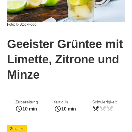
Foto: © StockFood
Geeister Grüntee mit
Limette, Zitrone und
Minze
Zubereitung
fertig in
Schwierigkeit
access_time
access_time
restaurant_menu
restaurant_menu
restaurant_menu
leicht
10 min
10 min
Getränke