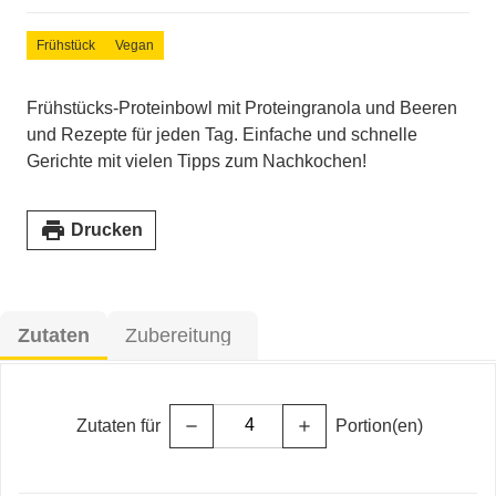
Frühstück
Vegan
Frühstücks-Proteinbowl mit Proteingranola und Beeren
und Rezepte für jeden Tag. Einfache und schnelle
Gerichte mit vielen Tipps zum Nachkochen!
print
Drucken
Zutaten
Zubereitung
Zutaten für
Portion(en)
remove
add