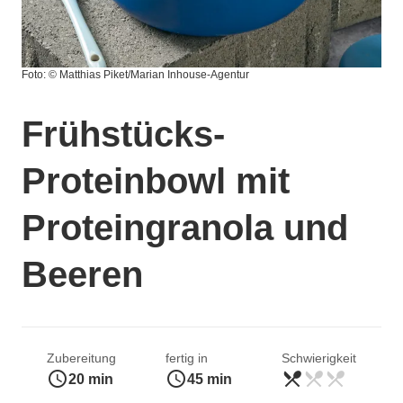
Foto: © Matthias Piket/Marian Inhouse-Agentur
Frühstücks-
Proteinbowl mit
Proteingranola und
Beeren
Zubereitung
fertig in
Schwierigkeit
access_time
access_time
restaurant_menu
restaurant_menu
restaurant_menu
leicht
20 min
45 min