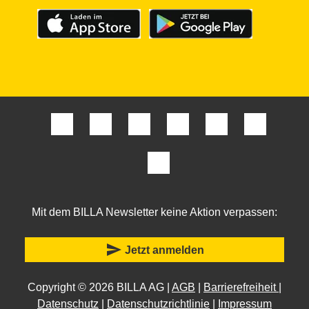
Mit dem BILLA Newsletter keine Aktion verpassen:
send
Jetzt anmelden
Copyright © 2026 BILLA AG |
AGB
|
Barrierefreiheit
|
Datenschutz
|
Datenschutzrichtlinie
|
Impressum