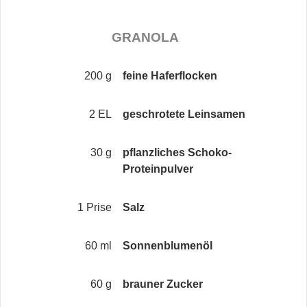
GRANOLA
200 g
feine Haferflocken
2 EL
geschrotete Leinsamen
30 g
pflanzliches Schoko-
Proteinpulver
1 Prise
Salz
60 ml
Sonnenblumenöl
60 g
brauner Zucker