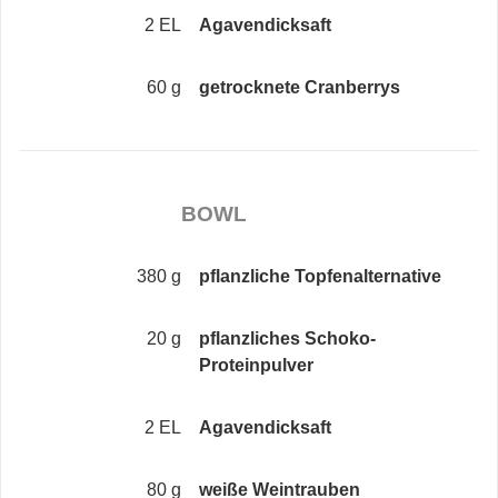
2 EL
Agavendicksaft
60 g
getrocknete Cranberrys
BOWL
380 g
pflanzliche Topfenalternative
20 g
pflanzliches Schoko-
Proteinpulver
2 EL
Agavendicksaft
80 g
weiße Weintrauben