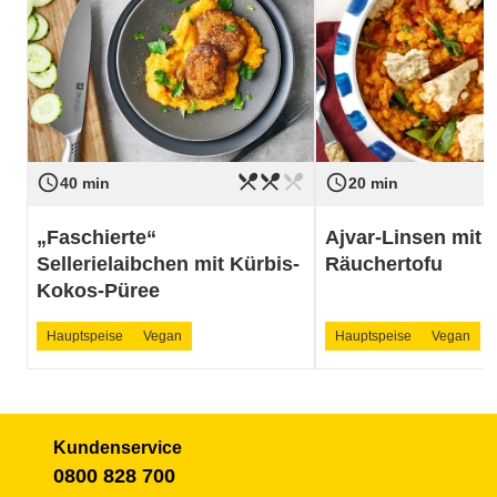
restaurant_menu
restaurant_menu
restaurant_menu
access_time
access_time
Schwierigkeit
mittel
Schwierigkeit
40 min
20 min
„Faschierte“
Ajvar-Linsen mit 
Sellerielaibchen mit Kürbis-
Räuchertofu
Kokos-Püree
Hauptspeise
Vegan
Hauptspeise
Vegan
Kundenservice
0800 828 700