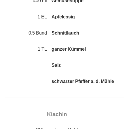
400 ml
Gemüsesuppe
1 EL
Apfelessig
0.5 Bund
Schnittlauch
1 TL
ganzer Kümmel
Salz
schwarzer Pfeffer a. d. Mühle
Kiachln