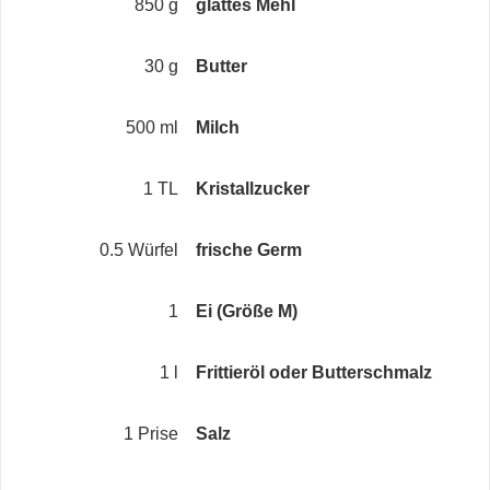
850 g
glattes Mehl
30 g
Butter
500 ml
Milch
1 TL
Kristallzucker
0.5 Würfel
frische Germ
1
Ei (Größe M)
1 l
Frittieröl oder Butterschmalz
1 Prise
Salz