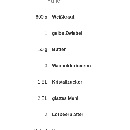
Fülle
800 g
Weißkraut
1
gelbe Zwiebel
50 g
Butter
3
Wacholderbeeren
1 EL
Kristallzucker
2 EL
glattes Mehl
2
Lorbeerblätter