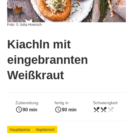
Foto: © Julia Hoersch
Kiachln mit
eingebrannten
Weißkraut
Zubereitung
fertig in
Schwierigkeit
access_time
access_time
restaurant_menu
restaurant_menu
restaurant_menu
mittel
90 min
90 min
Hauptspeise
Vegetarisch