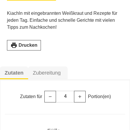
Kiachln mit eingebrannten Weißkraut und Rezepte für
jeden Tag. Einfache und schnelle Gerichte mit vielen
Tipps zum Nachkochen!
print
Drucken
Zutaten
Zubereitung
Zutaten für
Portion(en)
remove
add