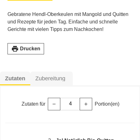
Gebratene Hendl-Oberkeulen mit Mangold und Quitten
und Rezepte für jeden Tag. Einfache und schnelle
Gerichte mit vielen Tipps zum Nachkochen!
print
Drucken
Zutaten
Zubereitung
Zutaten für
Portion(en)
remove
add