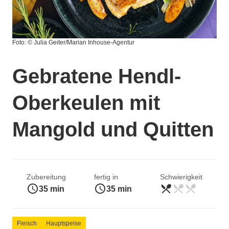
Foto: © Julia Geiter/Marian Inhouse-Agentur
Gebratene Hendl-
Oberkeulen mit
Mangold und Quitten
Zubereitung
fertig in
Schwierigkeit
access_time
access_time
restaurant_menu
restaurant_menu
restaurant_menu
leicht
35 min
35 min
Fleisch
Hauptspeise