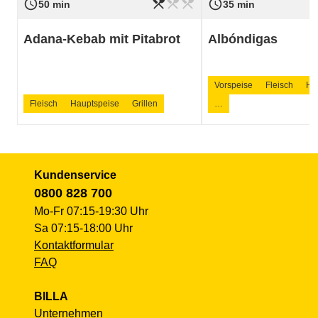
restaurant_menu
restaurant_menu
restaurant_menu
access_time
access_time
Schwierigkeit
leicht
Schwierigkeit
50 min
35 min
Adana-Kebab mit Pitabrot
Albóndigas
Vorspeise
Fleisch
Ha
Fleisch
Hauptspeise
Grillen
…
Kundenservice
0800 828 700
Mo-Fr 07:15-19:30 Uhr
Sa 07:15-18:00 Uhr
Kontaktformular
FAQ
BILLA
Unternehmen