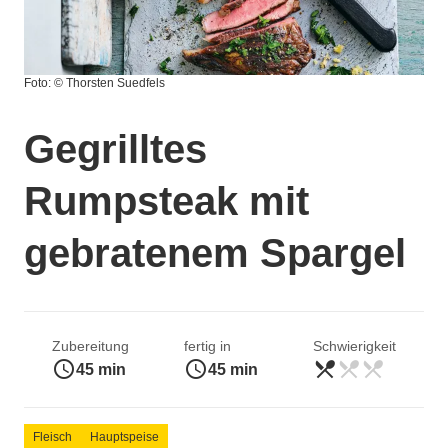
Foto: © Thorsten Suedfels
Gegrilltes
Rumpsteak mit
gebratenem Spargel
Zubereitung
fertig in
Schwierigkeit
access_time
access_time
restaurant_menu
restaurant_menu
restaurant_menu
leicht
45 min
45 min
Fleisch
Hauptspeise