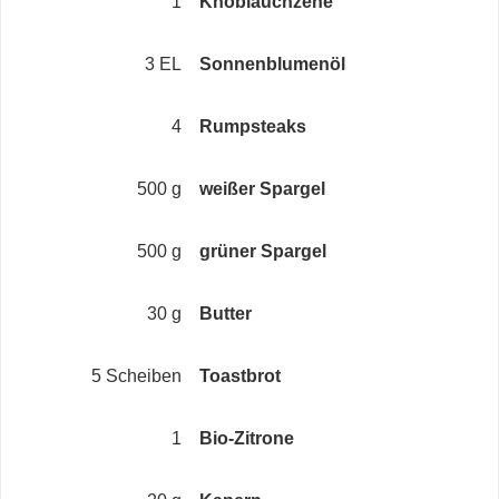
1
Knoblauchzehe
3 EL
Sonnenblumenöl
4
Rumpsteaks
500 g
weißer Spargel
500 g
grüner Spargel
30 g
Butter
5 Scheiben
Toastbrot
1
Bio-Zitrone