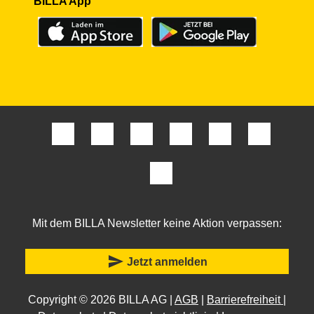
BILLA App
Mit dem BILLA Newsletter keine Aktion verpassen:
send
Jetzt anmelden
Copyright © 2026 BILLA AG |
AGB
|
Barrierefreiheit
|