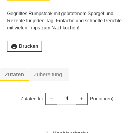
Gegrilltes Rumpsteak mit gebratenem Spargel und
Rezepte für jeden Tag. Einfache und schnelle Gerichte
mit vielen Tipps zum Nachkochen!
print
Drucken
Zutaten
Zubereitung
Zutaten für
Portion(en)
remove
add