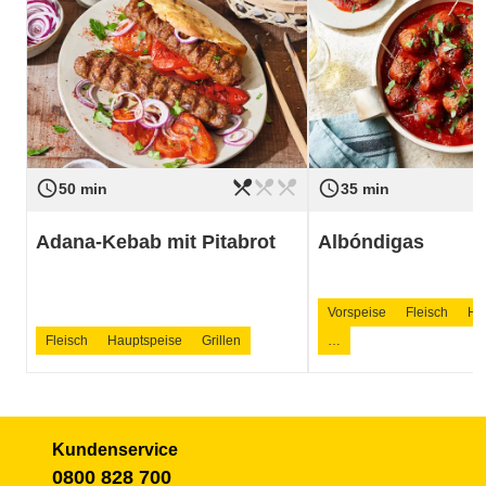
restaurant_menu
restaurant_menu
restaurant_menu
access_time
access_time
Schwierigkeit
leicht
Schwierigkeit
50 min
35 min
Adana-Kebab mit Pitabrot
Albóndigas
Vorspeise
Fleisch
Ha
Fleisch
Hauptspeise
Grillen
…
Kundenservice
0800 828 700