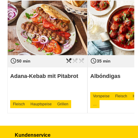
restaurant_menu
restaurant_menu
restaurant_menu
access_time
access_time
Schwierigkeit
leicht
Schwierigkeit
50 min
35 min
Adana-Kebab mit Pitabrot
Albóndigas
Vorspeise
Fleisch
Ha
Fleisch
Hauptspeise
Grillen
…
Kundenservice