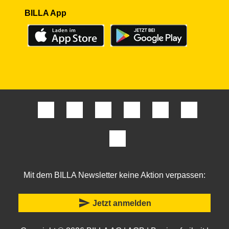
BILLA App
Mit dem BILLA Newsletter keine Aktion verpassen:
send
Jetzt anmelden