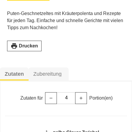
Puten-Geschnetzeltes mit Kräuterpolenta und Rezepte
für jeden Tag. Einfache und schnelle Gerichte mit vielen
Tipps zum Nachkochen!
print
Drucken
Zutaten
Zubereitung
Zutaten für
Portion(en)
remove
add