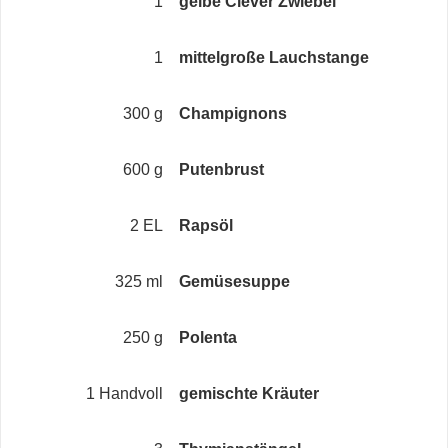
1
gelbe Clever Zwiebel
1
mittelgroße Lauchstange
300 g
Champignons
600 g
Putenbrust
2 EL
Rapsöl
325 ml
Gemüsesuppe
250 g
Polenta
1 Handvoll
gemischte Kräuter