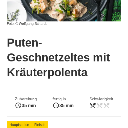
Foto: © Wolfgang Schardt
Puten-
Geschnetzeltes mit
Kräuterpolenta
Zubereitung
fertig in
Schwierigkeit
access_time
access_time
restaurant_menu
restaurant_menu
restaurant_menu
leicht
35 min
35 min
Hauptspeise
Fleisch