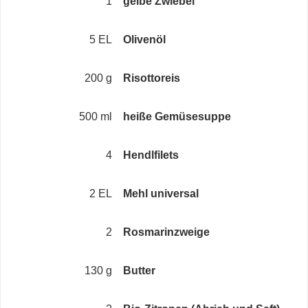
1
gelbe Zwiebel
5 EL
Olivenöl
200 g
Risottoreis
500 ml
heiße Gemüsesuppe
4
Hendlfilets
2 EL
Mehl universal
2
Rosmarinzweige
130 g
Butter