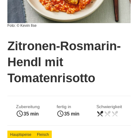
Foto: © Kevin Ilse
Zitronen-Rosmarin-
Hendl mit
Tomatenrisotto
Zubereitung
fertig in
Schwierigkeit
access_time
access_time
restaurant_menu
restaurant_menu
restaurant_menu
leicht
35 min
35 min
Hauptspeise
Fleisch