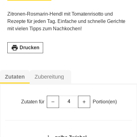
Zitronen-Rosmarin-Hendl mit Tomatenrisotto und
Rezepte für jeden Tag. Einfache und schnelle Gerichte
mit vielen Tipps zum Nachkochen!
print
Drucken
Zutaten
Zubereitung
Zutaten für
Portion(en)
remove
add