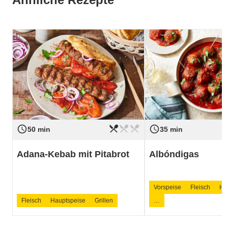
restaurant_menu
restaurant_menu
restaurant_menu
access_time
access_time
Schwierigkeit
leicht
Schwierigkeit
50 min
35 min
Adana-Kebab mit Pitabrot
Albóndigas
Vorspeise
Fleisch
Ha
Fleisch
Hauptspeise
Grillen
…