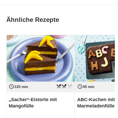
Ähnliche Rezepte
restaurant_menu
restaurant_menu
restaurant_menu
access_time
access_time
Schwierigkeit
mittel
Schwierigkeit
120 min
45 min
„Sacher“-Eistorte mit
ABC-Kuchen mit
Mangofülle
Marmeladenfülle