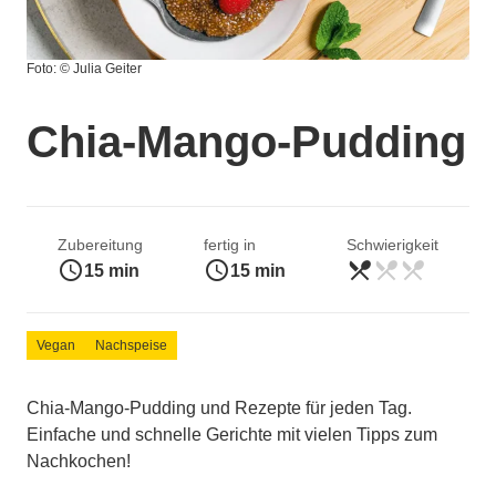
Foto: © Julia Geiter
Chia-Mango-Pudding
Zubereitung
fertig in
Schwierigkeit
access_time
access_time
restaurant_menu
restaurant_menu
restaurant_menu
leicht
15 min
15 min
Vegan
Nachspeise
Chia-Mango-Pudding und Rezepte für jeden Tag.
Einfache und schnelle Gerichte mit vielen Tipps zum
Nachkochen!