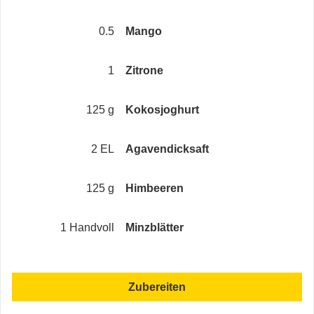
0.5
Mango
1
Zitrone
125 g
Kokosjoghurt
2 EL
Agavendicksaft
125 g
Himbeeren
1 Handvoll
Minzblätter
Zubereiten