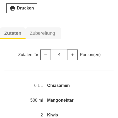
print
Drucken
Zutaten
Zubereitung
Zutaten für
Portion(en)
remove
add
6 EL
Chiasamen
500 ml
Mangonektar
2
Kiwis