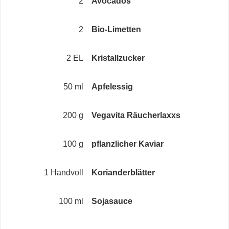
2
Avocados
2
Bio-Limetten
2 EL
Kristallzucker
50 ml
Apfelessig
200 g
Vegavita Räucherlaxxs
100 g
pflanzlicher Kaviar
1 Handvoll
Korianderblätter
100 ml
Sojasauce