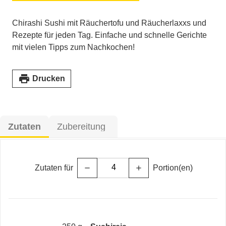
Chirashi Sushi mit Räuchertofu und Räucherlaxxs und
Rezepte für jeden Tag. Einfache und schnelle Gerichte
mit vielen Tipps zum Nachkochen!
print
Drucken
Zutaten
Zubereitung
Zutaten für
Portion(en)
remove
add