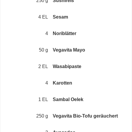
250 g
Sushireis
4 EL
Sesam
4
Noriblätter
50 g
Vegavita Mayo
2 EL
Wasabipaste
4
Karotten
1 EL
Sambal Oelek
250 g
Vegavita Bio-Tofu geräuchert