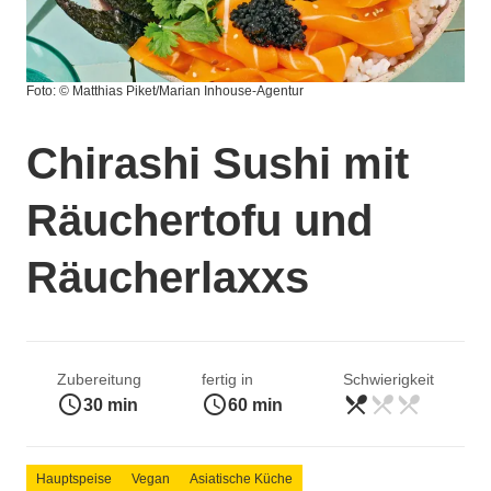
Foto: © Matthias Piket/Marian Inhouse-Agentur
Chirashi Sushi mit
Räuchertofu und
Räucherlaxxs
Zubereitung
fertig in
Schwierigkeit
access_time
access_time
restaurant_menu
restaurant_menu
restaurant_menu
leicht
30 min
60 min
Hauptspeise
Vegan
Asiatische Küche