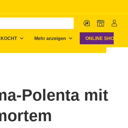
expand_more
expand_more
EKOCHT
Mehr anzeigen
ONLINE SHOP
a-Polenta mit
mortem