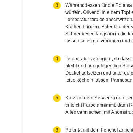
accessibility.recipes.cookingste
3
Währenddessen für die Polenta
würfeln. Olivenöl in einem Topf e
Temperatur farblos anschwitze
Kochen bringen. Polenta unter 
Schneebesen langsam in die koc
lassen, alles gut verrühren und
accessibility.recipes.cookingste
4
Temperatur verringern, so dass
bleibt und nur gelegentlich Blase
Deckel aufsetzen und unter gel
leise köcheln lassen. Parmesan
accessibility.recipes.cookingste
5
Kurz vor dem Servieren den Fen
er leicht Farbe annimmt, dann R
Alles vermischen, mit Ahornsiru
accessibility.recipes.cookingste
6
Polenta mit dem Fenchel anricht