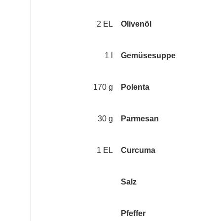
2 EL
Olivenöl
1 l
Gemüsesuppe
170 g
Polenta
30 g
Parmesan
1 EL
Curcuma
Salz
Pfeffer