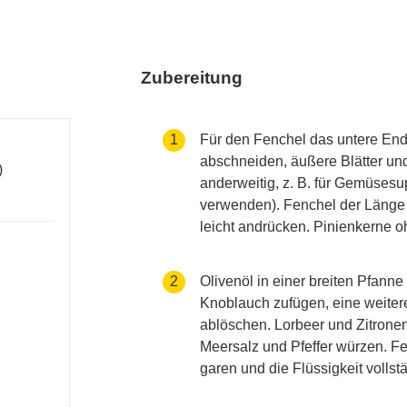
Zubereitung
accessibility.recipes.cookingste
1
Für den Fenchel das untere End
abschneiden, äußere Blätter und
)
anderweitig, z. B. für Gemüses
verwenden). Fenchel der Länge
leicht andrücken. Pinienkerne o
accessibility.recipes.cookingste
2
Olivenöl in einer breiten Pfanne
Knoblauch zufügen, eine weiter
ablöschen. Lorbeer und Zitrone
Meersalz und Pfeffer würzen. F
garen und die Flüssigkeit volls