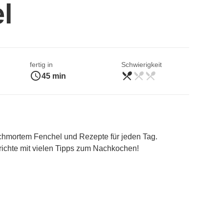
l
fertig in
Schwierigkeit
access_time
restaurant_menu
restaurant_menu
restaurant_menu
leicht
45 min
hmortem Fenchel und Rezepte für jeden Tag.
richte mit vielen Tipps zum Nachkochen!