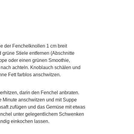
p
e der Fenchelknollen 1 cm breit
 grüne Stiele entfernen (Abschnitte
uppe oder einen grünen Smoothie,
 nach achteln. Knoblauch schälen und
hne Fett farblos anschwitzen.
p
 erhitzen, darin den Fenchel anbraten.
e Minute anschwitzen und mit Suppe
nsaft zufügen und das Gemüse mit etwas
enchel unter gelegentlichem Schwenken
tändig einkochen lassen.