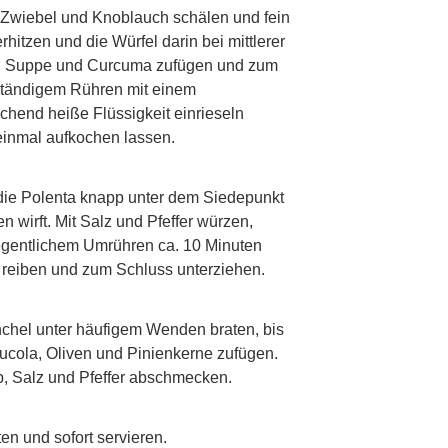
p
 Zwiebel und Knoblauch schälen und fein
rhitzen und die Würfel darin bei mittlerer
n. Suppe und Curcuma zufügen und zum
ständigem Rühren mit einem
hend heiße Flüssigkeit einrieseln
 einmal aufkochen lassen.
p
 die Polenta knapp unter dem Siedepunkt
n wirft. Mit Salz und Pfeffer würzen,
egentlichem Umrühren ca. 10 Minuten
 reiben und zum Schluss unterziehen.
p
chel unter häufigem Wenden braten, bis
ucola, Oliven und Pinienkerne zufügen.
p, Salz und Pfeffer abschmecken.
p
en und sofort servieren.