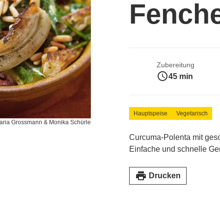
Fenche
Zubereitung
access_time
45 min
Hauptspeise
Vegetarisch
Maria Grossmann & Monika Schürle
Curcuma-Polenta mit gesc
Einfache und schnelle Ge
print
Drucken