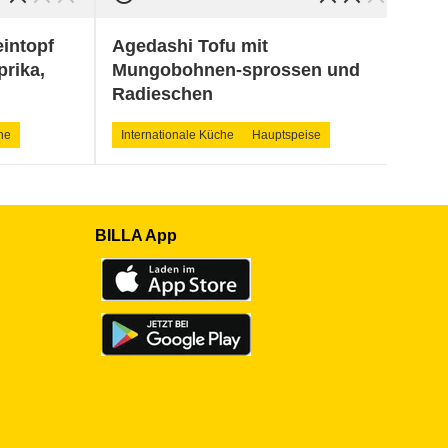
intopf
Agedashi Tofu mit
Aj
prika,
Mungobohnen-sprossen und
Rä
Radieschen
he
Internationale Küche
Hauptspeise
Ha
BILLA App