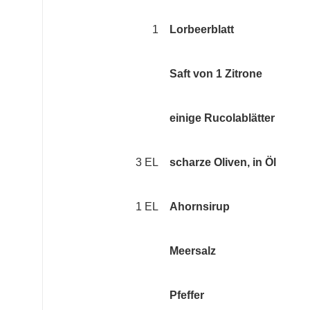
1
Lorbeerblatt
Saft von 1 Zitrone
einige Rucolablätter
3 EL
scharze Oliven, in Öl
1 EL
Ahornsirup
Meersalz
Pfeffer