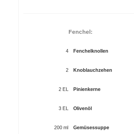
Fenchel:
4
Fenchelknollen
2
Knoblauchzehen
2 EL
Pinienkerne
3 EL
Olivenöl
200 ml
Gemüsessuppe