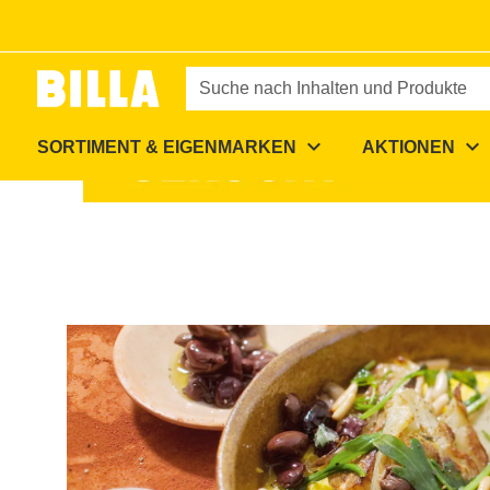
Zur Startseite
/
Rezepte
/
Curcuma-Polenta mit geschmorte
Suche nach Inhalten und Produkte
expand_more
expand_more
SORTIMENT & EIGENMARKEN
AKTIONEN