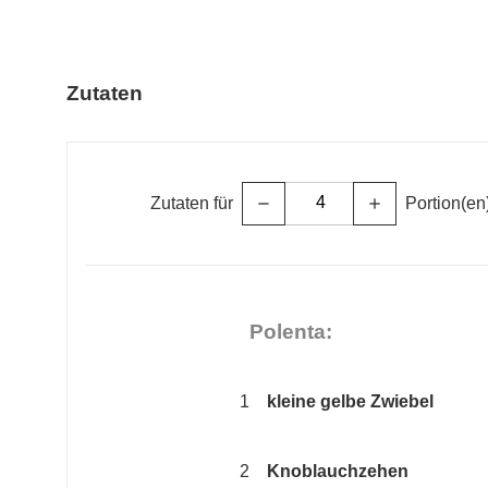
Zutaten
Zutaten für
Portion(en
remove
add
Polenta:
1
kleine gelbe Zwiebel
2
Knoblauchzehen