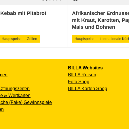
Kebab mit Pitabrot
Afrikanischer Erdnusse
mit Kraut, Karotten, Pa
Mais und Bohnen
Hauptspeise
Grillen
Hauptspeise
Internationale Küc
BILLA Websites
men
BILLA Reisen
Foto Shop
Öffnungszeiten
BILLA Karten Shop
e & Wertkarten
sche (Fake) Gewinnspiele
en