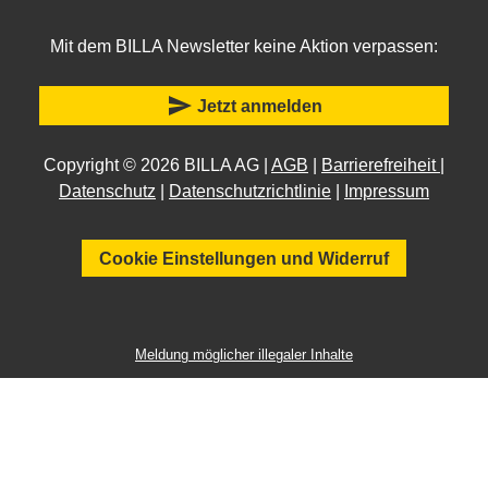
Mit dem BILLA Newsletter keine Aktion verpassen:
send
Jetzt anmelden
Copyright © 2026 BILLA AG |
AGB
|
Barrierefreiheit
|
Datenschutz
|
Datenschutzrichtlinie
|
Impressum
Cookie Einstellungen und Widerruf
Meldung möglicher illegaler Inhalte