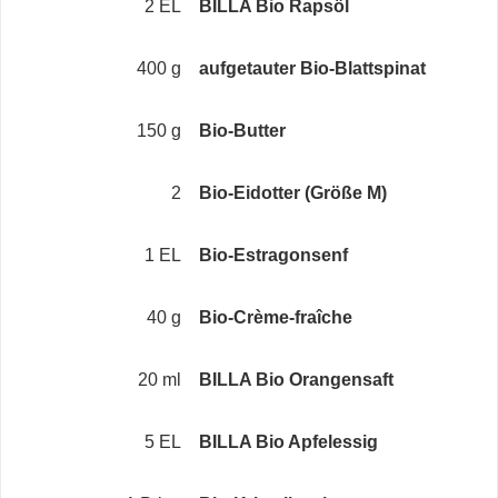
2 EL
BILLA Bio Rapsöl
400 g
aufgetauter Bio-Blattspinat
150 g
Bio-Butter
2
Bio-Eidotter (Größe M)
1 EL
Bio-Estragonsenf
40 g
Bio-Crème-fraîche
20 ml
BILLA Bio Orangensaft
5 EL
BILLA Bio Apfelessig