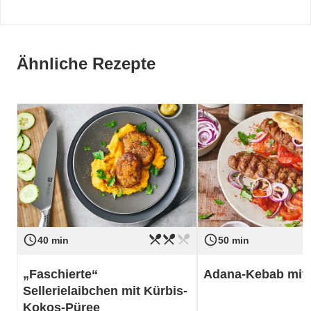
Ähnliche Rezepte
restaurant_menu
restaurant_menu
restaurant_menu
access_time
access_time
Schwierigkeit
mittel
Schwierigkeit
40 min
50 min
„Faschierte“
Adana-Kebab mit 
Sellerielaibchen mit Kürbis-
Kokos-Püree