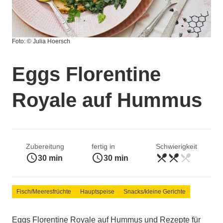
Foto: © Julia Hoersch
Eggs Florentine
Royale auf Hummus
Zubereitung
fertig in
Schwierigkeit
access_time
access_time
restaurant_menu
restaurant_menu
restaurant_menu
mittel
30 min
30 min
Fisch/Meeresfrüchte
Hauptspeise
Snacks/kleine Gerichte
Eggs Florentine Royale auf Hummus und Rezepte für