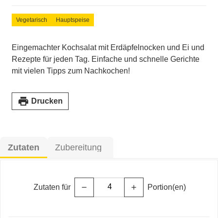
Vegetarisch
Hauptspeise
Eingemachter Kochsalat mit Erdäpfelnocken und Ei und
Rezepte für jeden Tag. Einfache und schnelle Gerichte
mit vielen Tipps zum Nachkochen!
print
Drucken
Zutaten
Zubereitung
Zutaten für
Portion(en)
remove
add