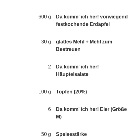
600 g
Da komm' ich her! vorwiegend
festkochende Erdäpfel
30 g
glattes Mehl + Mehl zum
Bestreuen
2
Da komm' ich her!
Häuptelsalate
100 g
Topfen (20%)
6
Da komm' ich her! Eier (Größe
M)
50 g
Speisestärke