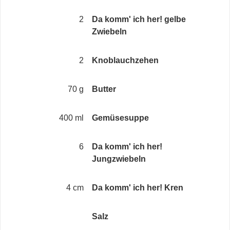
2
Da komm' ich her! gelbe
Zwiebeln
2
Knoblauchzehen
70 g
Butter
400 ml
Gemüsesuppe
6
Da komm' ich her!
Jungzwiebeln
4 cm
Da komm' ich her! Kren
Salz