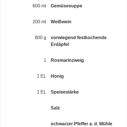
600 ml
Gemüsesuppe
200 ml
Weißwein
800 g
vorwiegend festkochende
Erdäpfel
1
Rosmarinzweig
1 EL
Honig
1 EL
Speisestärke
Salz
schwarzer Pfeffer a. d. Mühle