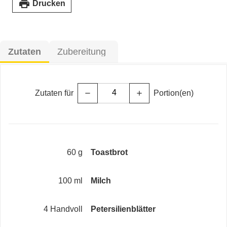
print
Drucken
Zutaten
Zubereitung
Zutaten für
Portion(en)
remove
add
60 g
Toastbrot
100 ml
Milch
4 Handvoll
Petersilienblätter