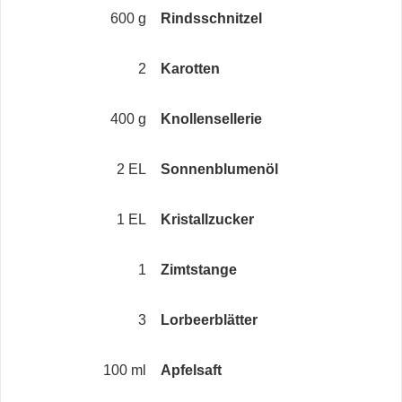
600 g
Rindsschnitzel
2
Karotten
400 g
Knollensellerie
2 EL
Sonnenblumenöl
1 EL
Kristallzucker
1
Zimtstange
3
Lorbeerblätter
100 ml
Apfelsaft