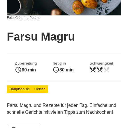
Foto: © Janne Peters
Farsu Magru
Zubereitung
fertig in
Schwierigkeit
access_time
access_time
restaurant_menu
restaurant_menu
restaurant_menu
mittel
80 min
80 min
Hauptspeise
Fleisch
Farsu Magru und Rezepte für jeden Tag. Einfache und
schnelle Gerichte mit vielen Tipps zum Nachkochen!