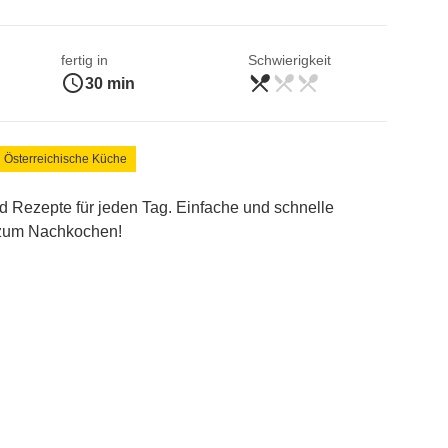
fertig in
Schwierigkeit
access_time
restaurant_menu
restaurant_menu
restaurant_menu
leicht
30 min
Österreichische Küche
d Rezepte für jeden Tag. Einfache und schnelle
s zum Nachkochen!