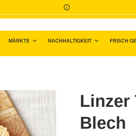
info_outline
expand_more
expand_more
MÄRKTE
NACHHALTIGKEIT
FRISCH G
Linzer
Blech