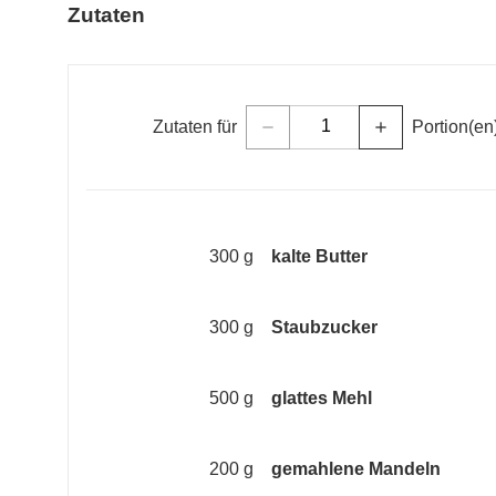
Zutaten
Zutaten für
Portion(en
remove
add
300 g
kalte Butter
300 g
Staubzucker
500 g
glattes Mehl
200 g
gemahlene Mandeln