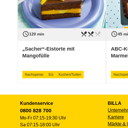
access_time
restaurant_menu
restaurant_menu
restaurant_menu
access_time
Schwierigkeit
mittel
Schwieri
120 min
45 m
„Sacher“-Eistorte mit
ABC-K
Mangofülle
Marmel
Nachspeise
Eis
Kuchen/Torten
Nachspe
Kundenservice
BILLA
0800 828 700
Unterneh
Karriere
Mo-Fr 07:15-19:30 Uhr
Märkte & 
Sa 07:15-18:00 Uhr