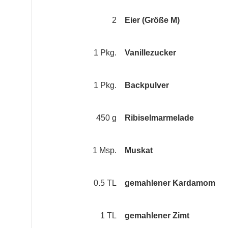
2
Eier (Größe M)
1 Pkg.
Vanillezucker
1 Pkg.
Backpulver
450 g
Ribiselmarmelade
1 Msp.
Muskat
0.5 TL
gemahlener Kardamom
1 TL
gemahlener Zimt