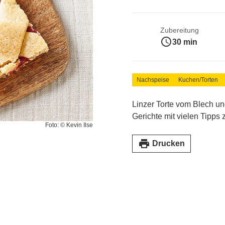
Zubereitung
access_time
30 min
Nachspeise
Kuchen/Torten
Linzer Torte vom Blech un
Gerichte mit vielen Tipp
Foto: © Kevin Ilse
print
Drucken