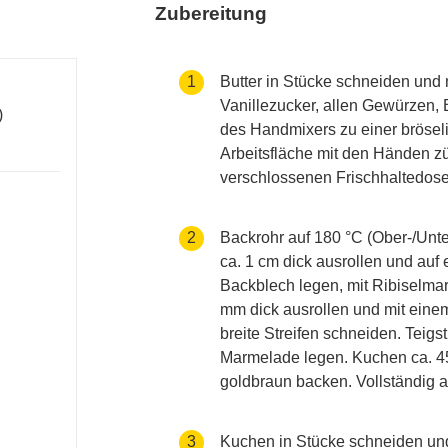
Zubereitung
accessibility.recipes.cookingste
1
Butter in Stücke schneiden und 
Vanillezucker, allen Gewürzen,
)
des Handmixers zu einer brösel
Arbeitsfläche mit den Händen zügi
verschlossenen Frischhaltedose 
accessibility.recipes.cookingste
2
Backrohr auf 180 °C (Ober-/Unter
ca. 1 cm dick ausrollen und auf
Backblech legen, mit Ribiselmar
mm dick ausrollen und mit einem
breite Streifen schneiden. Teigst
Marmelade legen. Kuchen ca. 45
goldbraun backen. Vollständig 
accessibility.recipes.cookingste
3
Kuchen in Stücke schneiden und