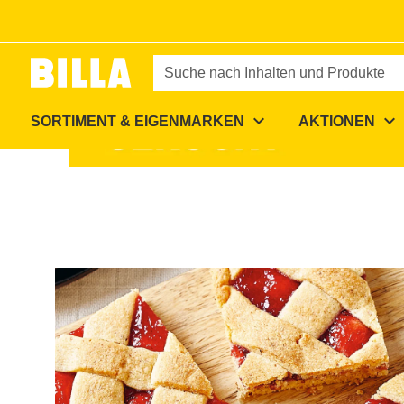
Zur Startseite
/
Rezepte
/
Linzer Torte vom Blech
Suche nach Inhalten und Produkte
expand_more
expand_more
SORTIMENT & EIGENMARKEN
AKTIONEN