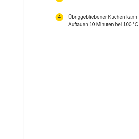
accessibility.recipes.cookingste
4
Übriggebliebener Kuchen kann 
Auftauen 10 Minuten bei 100 °C 