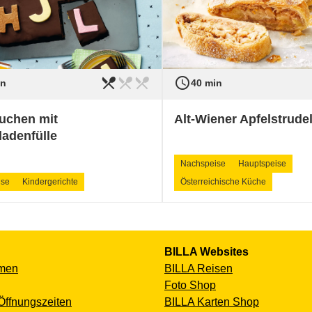
restaurant_menu
restaurant_menu
restaurant_menu
access_time
gkeit
leicht
Schwierigkeit
in
40 min
uchen mit
Alt-Wiener Apfelstrude
adenfülle
Nachspeise
Hauptspeise
ise
Kindergerichte
Österreichische Küche
BILLA Websites
men
BILLA Reisen
Foto Shop
Öffnungszeiten
BILLA Karten Shop