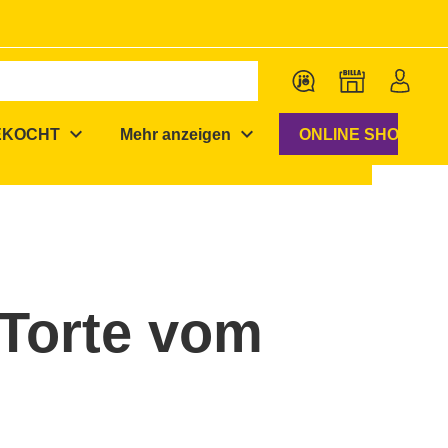
expand_more
expand_more
EKOCHT
Mehr anzeigen
ONLINE SHOP
 Torte vom