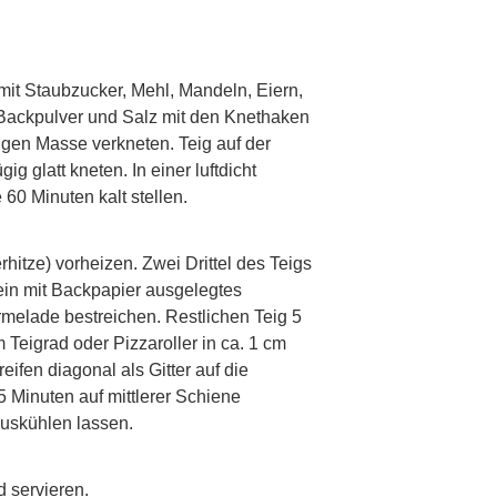
p
mit Staubzucker, Mehl, Mandeln, Eiern,
 Backpulver und Salz mit den Knethaken
igen Masse verkneten. Teig auf der
g glatt kneten. In einer luftdicht
60 Minuten kalt stellen.
p
hitze) vorheizen. Zwei Drittel des Teigs
 ein mit Backpapier ausgelegtes
melade bestreichen. Restlichen Teig 5
 Teigrad oder Pizzaroller in ca. 1 cm
reifen diagonal als Gitter auf die
 Minuten auf mittlerer Schiene
auskühlen lassen.
p
 servieren.