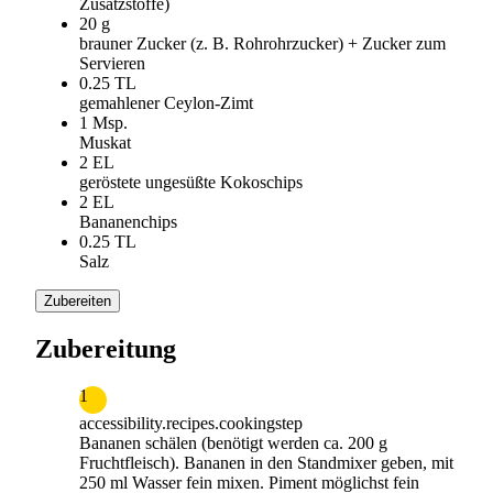
Zusatzstoffe)
20 g
brauner Zucker (z. B. Rohrohrzucker) + Zucker zum
Servieren
0.25 TL
gemahlener Ceylon-Zimt
1 Msp.
Muskat
2 EL
geröstete ungesüßte Kokoschips
2 EL
Bananenchips
0.25 TL
Salz
Zubereiten
Zubereitung
1
accessibility.recipes.cookingstep
Bananen schälen (benötigt werden ca. 200 g
Fruchtfleisch). Bananen in den Standmixer geben, mit
250 ml Wasser fein mixen. Piment möglichst fein