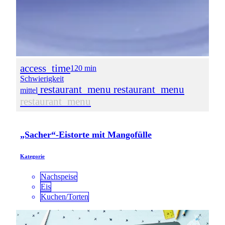
access_time
120 min
Schwierigkeit
restaurant_menu
restaurant_menu
mittel
restaurant_menu
„Sacher“-Eistorte mit Mangofülle
Kategorie
Nachspeise
Eis
Kuchen/Torten