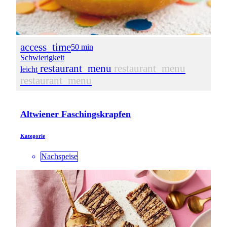
access_time
50 min
Schwierigkeit
restaurant_menu
restaurant_menu
leicht
restaurant_menu
Altwiener Faschingskrapfen
Kategorie
Nachspeise