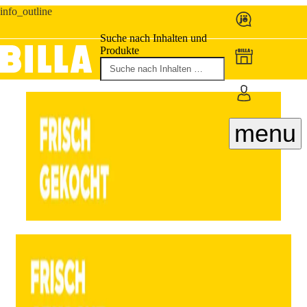
info_outline
Suche nach Inhalten und
Produkte
Zur Startseite
/
Rezepte
/
Porridge aus grünen Bananen (Green banana porridge)
menu