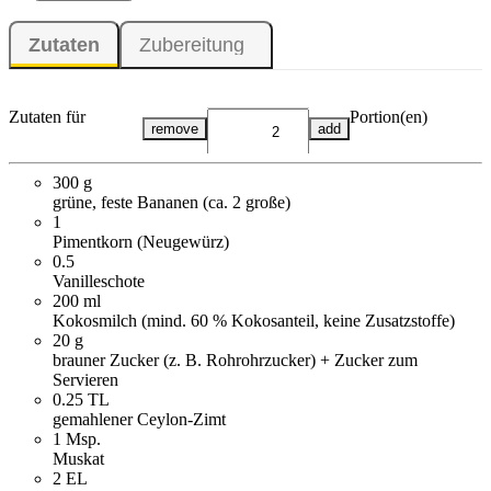
Zutaten
Zubereitung
Zutaten für
Portion(en)
remove
add
300 g
grüne, feste Bananen (ca. 2 große)
1
Pimentkorn (Neugewürz)
0.5
Vanilleschote
200 ml
Kokosmilch (mind. 60 % Kokosanteil, keine Zusatzstoffe)
20 g
brauner Zucker (z. B. Rohrohrzucker) + Zucker zum
Servieren
0.25 TL
gemahlener Ceylon-Zimt
1 Msp.
Muskat
2 EL