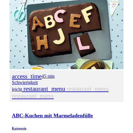
access_time
45 min
Schwierigkeit
restaurant_menu
restaurant_menu
leicht
restaurant_menu
ABC-Kuchen mit Marmeladenfülle
Kategorie