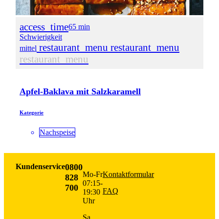
access_time
65 min
Schwierigkeit
restaurant_menu
restaurant_menu
mittel
restaurant_menu
Apfel-Baklava mit Salzkaramell
Kategorie
Nachspeise
Kundenservice
0800
Mo-Fr
Kontaktformular
828
07:15-
700
FAQ
19:30
Uhr
Sa