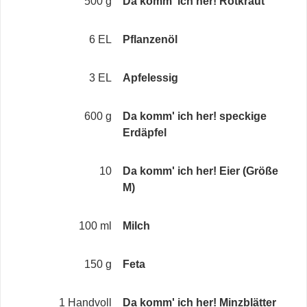
500 g
Da komm' ich her! Rotkraut
6 EL
Pflanzenöl
3 EL
Apfelessig
600 g
Da komm' ich her! speckige
Erdäpfel
10
Da komm' ich her! Eier (Größe
M)
100 ml
Milch
150 g
Feta
1 Handvoll
Da komm' ich her! Minzblätter