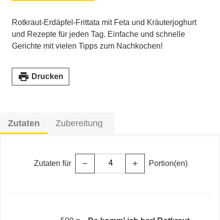
Rotkraut-Erdäpfel-Frittata mit Feta und Kräuterjoghurt
und Rezepte für jeden Tag. Einfache und schnelle
Gerichte mit vielen Tipps zum Nachkochen!
print
Drucken
Zutaten
Zubereitung
Zutaten für
Portion(en)
remove
add