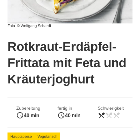
Foto: © Wolfgang Schardt
Rotkraut-Erdäpfel-
Frittata mit Feta und
Kräuterjoghurt
Zubereitung
fertig in
Schwierigkeit
access_time
access_time
restaurant_menu
restaurant_menu
restaurant_menu
leicht
40 min
40 min
Hauptspeise
Vegetarisch