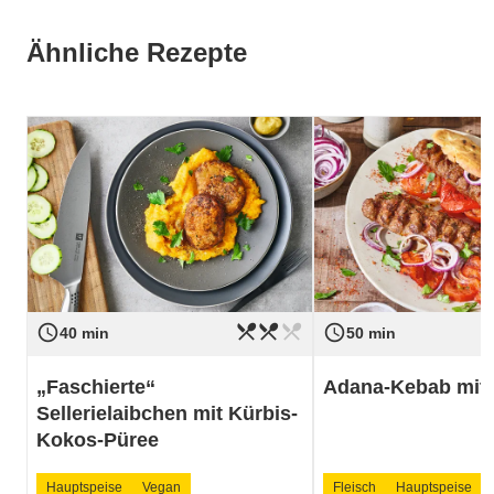
Ähnliche Rezepte
restaurant_menu
restaurant_menu
restaurant_menu
access_time
access_time
Schwierigkeit
mittel
Schwierigkeit
40 min
50 min
„Faschierte“
Adana-Kebab mit 
Sellerielaibchen mit Kürbis-
Kokos-Püree
Hauptspeise
Vegan
Fleisch
Hauptspeise