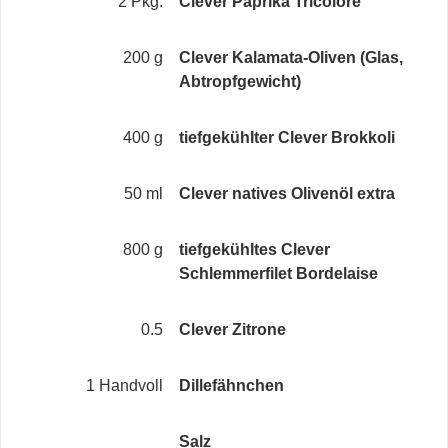
2 Pkg.
Clever Paprika Tricolore
200 g
Clever Kalamata-Oliven (Glas,
Abtropfgewicht)
400 g
tiefgekühlter Clever Brokkoli
50 ml
Clever natives Olivenöl extra
800 g
tiefgekühltes Clever
Schlemmerfilet Bordelaise
0.5
Clever Zitrone
1 Handvoll
Dillefähnchen
Salz