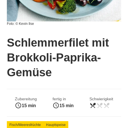
Foto: © Kevin Ilse
Schlemmerfilet mit
Brokkoli-Paprika-
Gemüse
Zubereitung
fertig in
Schwierigkeit
access_time
access_time
restaurant_menu
restaurant_menu
restaurant_menu
leicht
15 min
15 min
Fisch/Meeresfrüchte
Hauptspeise