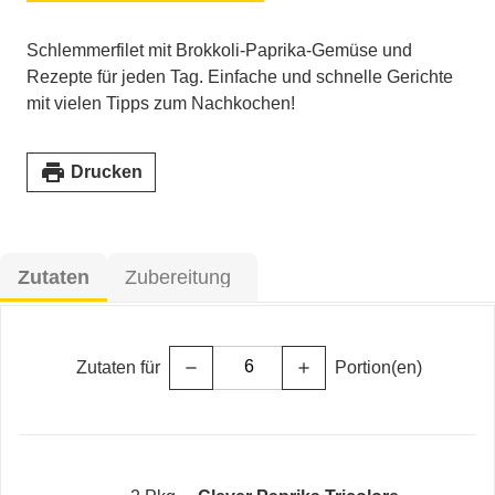
Schlemmerfilet mit Brokkoli-Paprika-Gemüse und
Rezepte für jeden Tag. Einfache und schnelle Gerichte
mit vielen Tipps zum Nachkochen!
print
Drucken
Zutaten
Zubereitung
Zutaten für
Portion(en)
remove
add