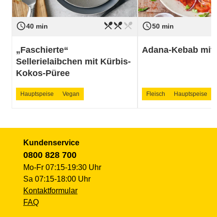
restaurant_menu
restaurant_menu
restaurant_menu
access_time
access_time
Schwierigkeit
mittel
Schwierigkeit
40 min
50 min
„Faschierte“
Adana-Kebab mit 
Sellerielaibchen mit Kürbis-
Kokos-Püree
Hauptspeise
Vegan
Fleisch
Hauptspeise
Kundenservice
0800 828 700
Mo-Fr 07:15-19:30 Uhr
Sa 07:15-18:00 Uhr
Kontaktformular
FAQ