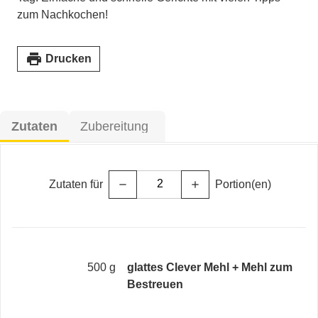
zum Nachkochen!
print
Drucken
Zutaten
Zubereitung
Zutaten für
Portion(en)
remove
add
500 g
glattes Clever Mehl + Mehl zum
Bestreuen