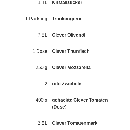
1 TL
Kristallzucker
1 Packung
Trockengerm
7 EL
Clever Olivenöl
1 Dose
Clever Thunfisch
250 g
Clever Mozzarella
2
rote Zwiebeln
400 g
gehackte Clever Tomaten
(Dose)
2 EL
Clever Tomatenmark