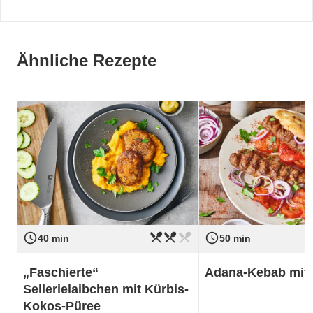
Ähnliche Rezepte
restaurant_menu
restaurant_menu
restaurant_menu
access_time
access_time
Schwierigkeit
mittel
Schwierigkeit
40 min
50 min
„Faschierte“
Adana-Kebab mit 
Sellerielaibchen mit Kürbis-
Kokos-Püree