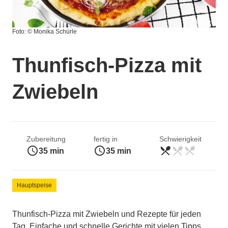
Foto: © Monika Schürle
Thunfisch-Pizza mit
Zwiebeln
Zubereitung
fertig in
Schwierigkeit
access_time
access_time
restaurant_menu
restaurant_menu
restaurant_menu
leicht
35 min
35 min
Hauptspeise
Thunfisch-Pizza mit Zwiebeln und Rezepte für jeden
Tag. Einfache und schnelle Gerichte mit vielen Tipps