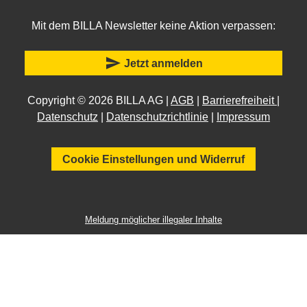
Mit dem BILLA Newsletter keine Aktion verpassen:
send
Jetzt anmelden
Copyright © 2026 BILLA AG |
AGB
|
Barrierefreiheit
|
Datenschutz
|
Datenschutzrichtlinie
|
Impressum
Cookie Einstellungen und Widerruf
Meldung möglicher illegaler Inhalte