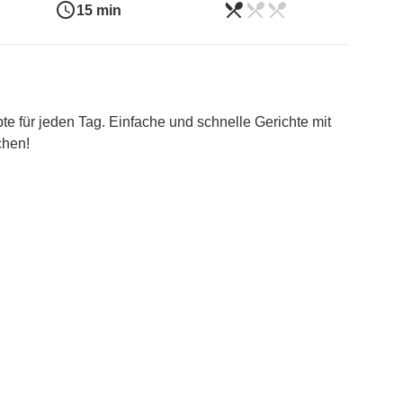
access_time
restaurant_menu
restaurant_menu
restaurant_menu
leicht
15 min
 für jeden Tag. Einfache und schnelle Gerichte mit
chen!