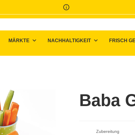
info_outline
expand_more
expand_more
MÄRKTE
NACHHALTIGKEIT
FRISCH G
Baba 
Zubereitung