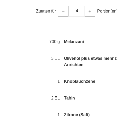
Zutaten für
Portion(en
remove
add
700 g
Melanzani
3 EL
Olivenöl plus etwas mehr 
Anrichten
1
Knoblauchzehe
2 EL
Tahin
1
Zitrone (Saft)