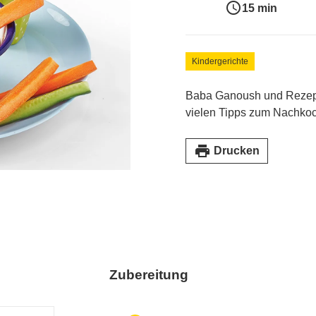
access_time
15 min
Kindergerichte
Baba Ganoush und Rezepte
vielen Tipps zum Nachko
print
Drucken
Zubereitung