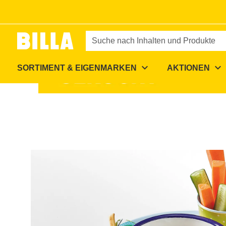
Zur Startseite
/
Rezepte
/
Baba Ganoush
Suche nach Inhalten und Produkte
expand_more
expand_more
SORTIMENT & EIGENMARKEN
AKTIONEN