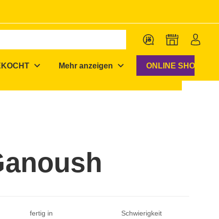
expand_more
expand_more
EKOCHT
Mehr anzeigen
ONLINE SHOP
Ganoush
fertig in
Schwierigkeit