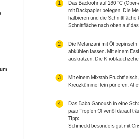
accessibility.recipes.cookingste
1
Das Backrohr auf 180 °C (Ober-
mit Backpapier belegen. Die M
)
halbieren und die Schnittfläche
Schnittfläche nach oben auf das
accessibility.recipes.cookingste
2
Die Melanzani mit Öl bepinseln
abkühlen lassen. Mit einem Essl
auskratzen. Die Knoblauchzehe
zum
accessibility.recipes.cookingste
3
Mit einem Mixstab Fruchtfleisch
Kreuzkümmel fein pürieren. Alle
accessibility.recipes.cookingste
4
Das Baba Ganoush in eine Schal
paar Tropfen Olivenöl darauf trä
Tipp:
Schmeckt besonders gut mit Gri