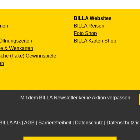
BILLA Websites
men
BILLA Reisen
Foto Shop
Öffnungszeiten
BILLA Karten Shop
e & Wertkarten
sche (Fake) Gewinnspiele
en
Mit dem BILLA Newsletter keine Aktion verpassen:
BILLA AG |
AGB
|
Barrierefreiheit
|
Datenschutz
|
Datenschutzrich