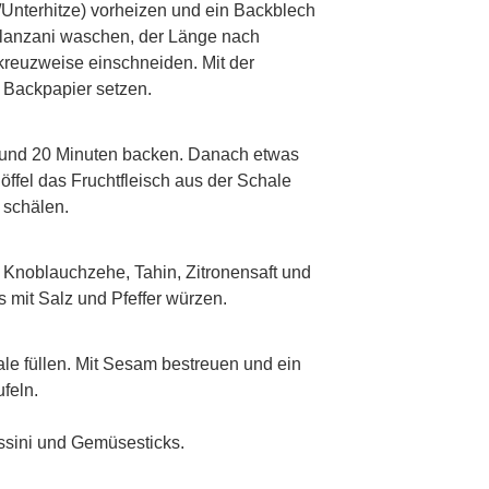
p
/Unterhitze) vorheizen und ein Backblech
elanzani waschen, der Länge nach
 kreuzweise einschneiden. Mit der
 Backpapier setzen.
p
 und 20 Minuten backen. Danach etwas
öffel das Fruchtfleisch aus der Schale
 schälen.
p
, Knoblauchzehe, Tahin, Zitronensaft und
s mit Salz und Pfeffer würzen.
p
e füllen. Mit Sesam bestreuen und ein
ufeln.
ssini und Gemüsesticks.