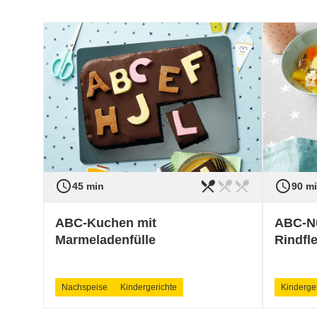
access_time
restaurant_menu
restaurant_menu
restaurant_menu
access_time
Schwierigkeit
leicht
Schwieri
45 min
90 m
ABC-Kuchen mit
ABC-Nu
Marmeladenfülle
Rindfl
Nachspeise
Kindergerichte
Kinderge