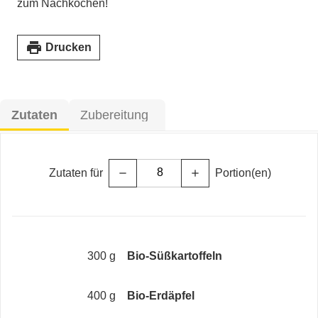
zum Nachkochen!
print
Drucken
Zutaten
Zubereitung
Zutaten für
Portion(en)
remove
add
300 g
Bio-Süßkartoffeln
400 g
Bio-Erdäpfel