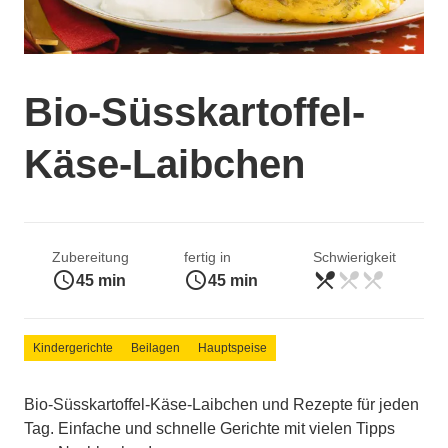
Bio-Süsskartoffel-
Käse-Laibchen
Zubereitung
fertig in
Schwierigkeit
access_time
access_time
restaurant_menu
restaurant_menu
restaurant_menu
leicht
45 min
45 min
Kindergerichte
Beilagen
Hauptspeise
Bio-Süsskartoffel-Käse-Laibchen und Rezepte für jeden
Tag. Einfache und schnelle Gerichte mit vielen Tipps