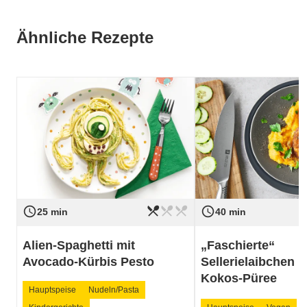
Ähnliche Rezepte
restaurant_menu
restaurant_menu
restaurant_menu
access_time
access_time
Schwierigkeit
leicht
Schwierigkeit
25 min
40 min
Alien-Spaghetti mit
„Faschierte“
Avocado-Kürbis Pesto
Sellerielaibchen m
Kokos-Püree
Hauptspeise
Nudeln/Pasta