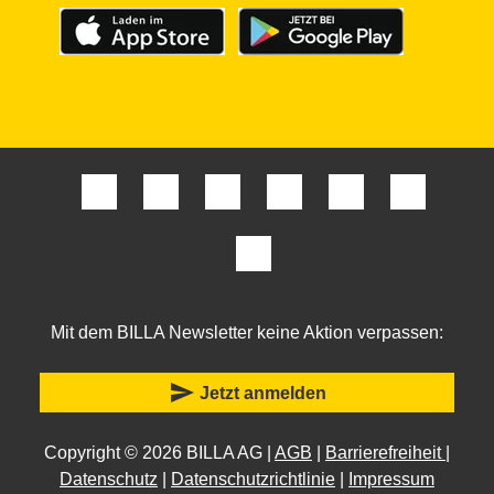
Mit dem BILLA Newsletter keine Aktion verpassen:
send
Jetzt anmelden
Copyright © 2026 BILLA AG |
AGB
|
Barrierefreiheit
|
Datenschutz
|
Datenschutzrichtlinie
|
Impressum