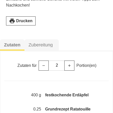
Nachkochen!
print
Drucken
Zutaten
Zubereitung
Zutaten für
Portion(en)
remove
add
400 g
festkochende Erdäpfel
0.25
Grundrezept Ratatouille