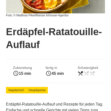
Foto: © Matthias Piket/Marian Inhouse-Agentur
Erdäpfel-Ratatouille-
Auflauf
Zubereitung
fertig in
Schwierigkeit
access_time
access_time
restaurant_menu
restaurant_menu
restaurant_menu
leicht
15 min
45 min
Vegetarisch
Hauptspeise
Erdäpfel-Ratatouille-Auflauf und Rezepte für jeden Tag.
Einfache und schnelle Gerichte mit vielen Tipps zum