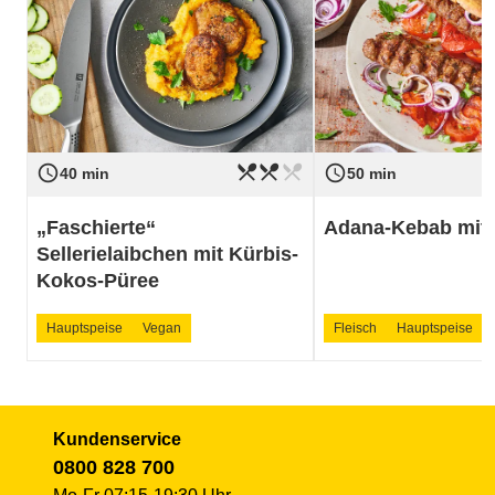
restaurant_menu
restaurant_menu
restaurant_menu
access_time
access_time
Schwierigkeit
mittel
Schwierigkeit
40 min
50 min
„Faschierte“
Adana-Kebab mit 
Sellerielaibchen mit Kürbis-
Kokos-Püree
Hauptspeise
Vegan
Fleisch
Hauptspeise
Kundenservice
0800 828 700