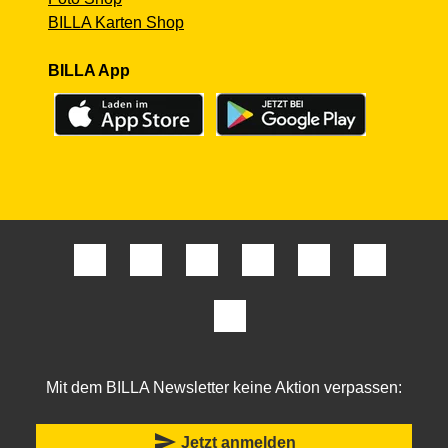
BILLA Karten Shop
BILLA App
Mit dem BILLA Newsletter keine Aktion verpassen:
send
Jetzt anmelden