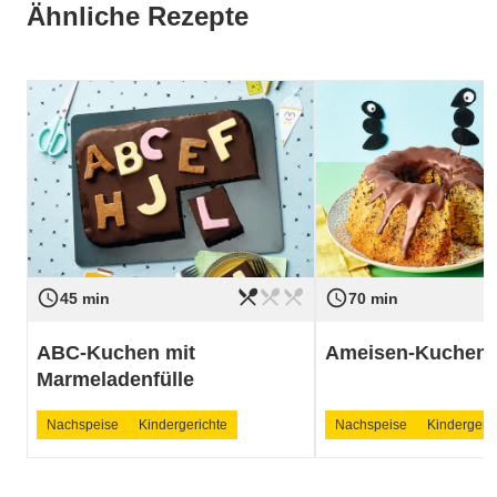
Ähnliche Rezepte
restaurant_menu
restaurant_menu
restaurant_menu
access_time
access_time
Schwierigkeit
leicht
Schwierigkeit
45 min
70 min
ABC-Kuchen mit
Ameisen-Kuchen
Marmeladenfülle
Nachspeise
Kindergerichte
Nachspeise
Kindergeric