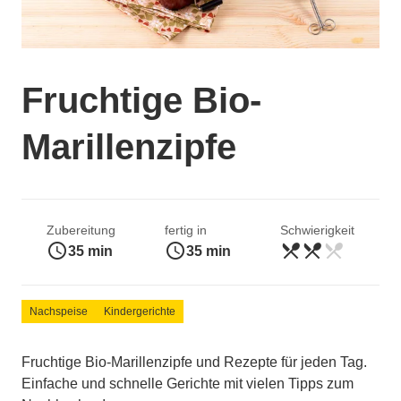
Fruchtige Bio-
Marillenzipfe
Zubereitung
fertig in
Schwierigkeit
access_time
access_time
restaurant_menu
restaurant_menu
restaurant_menu
mittel
35 min
35 min
Nachspeise
Kindergerichte
Fruchtige Bio-Marillenzipfe und Rezepte für jeden Tag.
Einfache und schnelle Gerichte mit vielen Tipps zum