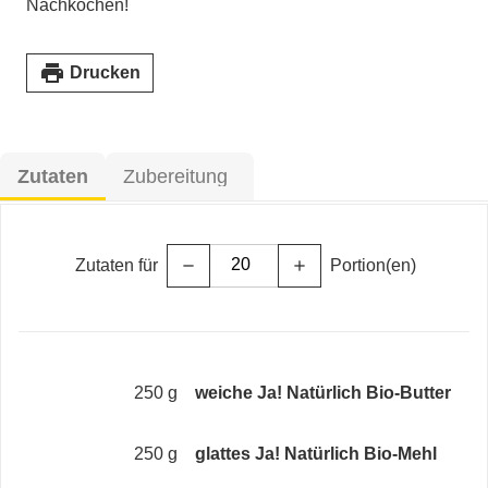
Nachkochen!
print
Drucken
Zutaten
Zubereitung
Zutaten für
Portion(en)
remove
add
250 g
weiche Ja! Natürlich Bio-Butter
250 g
glattes Ja! Natürlich Bio-Mehl