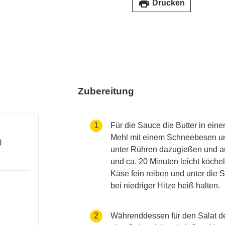
print
Drucken
Zubereitung
accessibility.recipes.cookingste
1
Für die Sauce die Butter in eine
Mehl mit einem Schneebesen unt
)
unter Rühren dazugießen und a
und ca. 20 Minuten leicht köche
Käse fein reiben und unter die
bei niedriger Hitze heiß halten.
accessibility.recipes.cookingste
2
Währenddessen für den Salat de