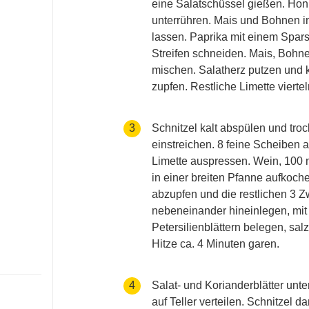
eine Salatschüssel gießen. Honi
unterrühren. Mais und Bohnen i
lassen. Paprika mit einem Spars
Streifen schneiden. Mais, Bohn
mischen. Salatherz putzen und k
zupfen. Restliche Limette viertel
accessibility.recipes.cookingste
3
Schnitzel kalt abspülen und troc
einstreichen. 8 feine Scheiben 
Limette auspressen. Wein, 100 m
in einer breiten Pfanne aufkoche
abzupfen und die restlichen 3 Z
nebeneinander hineinlegen, mit 
Petersilienblättern belegen, salz
Hitze ca. 4 Minuten garen.
accessibility.recipes.cookingste
4
Salat- und Korianderblätter un
auf Teller verteilen. Schnitzel