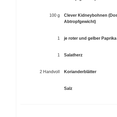
100 g
Clever Kidneybohnen (Dos
Abtropfgewicht)
1
je roter und gelber Paprika
1
Salatherz
2 Handvoll
Korianderblätter
Salz