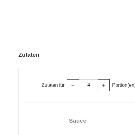
Zutaten
Zutaten für
Portion(en
remove
add
Sauce