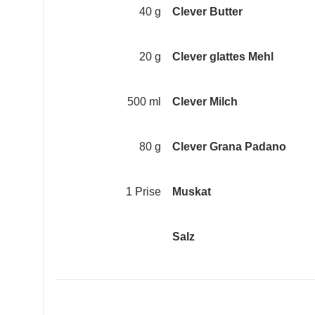
40 g
Clever Butter
20 g
Clever glattes Mehl
500 ml
Clever Milch
80 g
Clever Grana Padano
1 Prise
Muskat
Salz