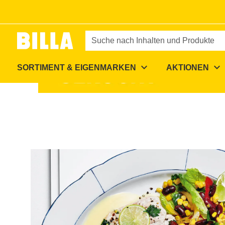
Zur Startseite
/
Rezepte
/
Gedünstete Schweinsschnitzel mi
Suche nach Inhalten und Produkte
expand_more
expand_more
SORTIMENT & EIGENMARKEN
AKTIONEN