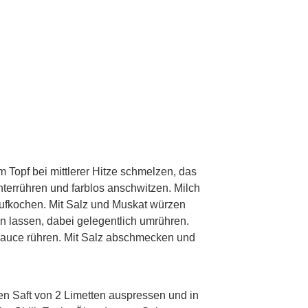
p
m Topf bei mittlerer Hitze schmelzen, das
errühren und farblos anschwitzen. Milch
ufkochen. Mit Salz und Muskat würzen
ln lassen, dabei gelegentlich umrühren.
 Sauce rühren. Mit Salz abschmecken und
p
n Saft von 2 Limetten auspressen und in