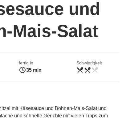
sesauce und
-Mais-Salat
fertig in
Schwierigkeit
access_time
restaurant_menu
restaurant_menu
restaurant_menu
mittel
35 min
itzel mit Käsesauce und Bohnen-Mais-Salat und
nfache und schnelle Gerichte mit vielen Tipps zum