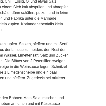
g, Chili, Essig, Öl und etwas Salz
n einem Sieb kalt abspülen und abtropfen
chäler dünn schälen, putzen und in feine
en und Paprika unter die Marinade
lein zupfen. Koriander ebenfalls klein
n.
p
ken tupfen. Salzen, pfeffern und mit Senf
aus der Limette schneiden, den Rest der
l Wasser, Limettensaft, Salz und Zucker
n. Die Blätter von 2 Petersilienzweigen
weige in die Weinsauce legen. Schnitzel
je 1 Limettenscheibe und ein paar
en und pfeffern. Zugedeckt bei mittlerer
p
ter den Bohnen-Mais-Salat mischen und
 daneben anrichten und mit Käsesauce