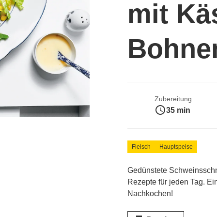
mit Kä
Bohnen
Zubereitung
access_time
35 min
Fleisch
Hauptspeise
Gedünstete Schweinsschn
Rezepte für jeden Tag. Ei
Nachkochen!