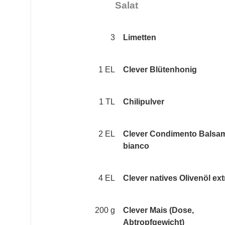
Salat
3
Limetten
1 EL
Clever Blütenhonig
1 TL
Chilipulver
2 EL
Clever Condimento Balsa
bianco
4 EL
Clever natives Olivenöl ext
200 g
Clever Mais (Dose,
Abtropfgewicht)