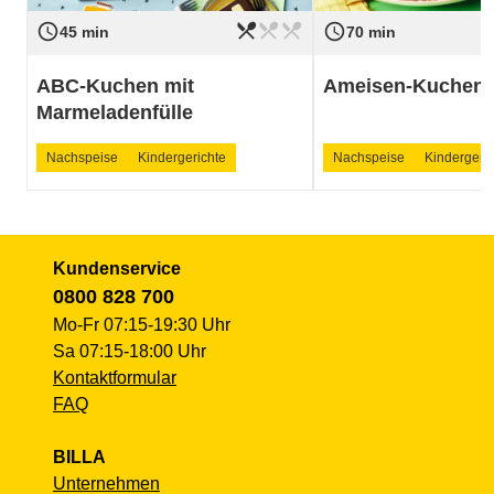
restaurant_menu
restaurant_menu
restaurant_menu
access_time
access_time
Schwierigkeit
leicht
Schwierigkeit
45 min
70 min
ABC-Kuchen mit
Ameisen-Kuchen
Marmeladenfülle
Nachspeise
Kindergerichte
Nachspeise
Kindergeric
Kundenservice
0800 828 700
Mo-Fr 07:15-19:30 Uhr
Sa 07:15-18:00 Uhr
Kontaktformular
FAQ
BILLA
Unternehmen