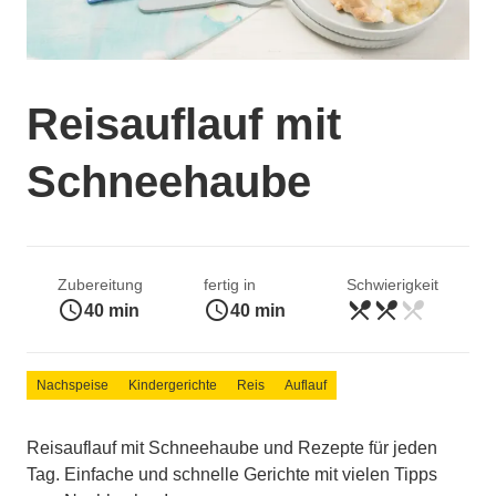
Reisauflauf mit
Schneehaube
Zubereitung
fertig in
Schwierigkeit
access_time
access_time
restaurant_menu
restaurant_menu
restaurant_menu
mittel
40 min
40 min
Nachspeise
Kindergerichte
Reis
Auflauf
Reisauflauf mit Schneehaube und Rezepte für jeden
Tag. Einfache und schnelle Gerichte mit vielen Tipps