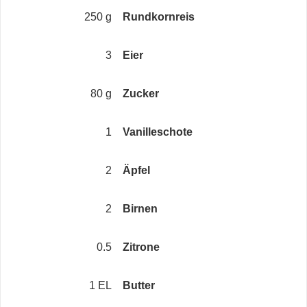
250 g
Rundkornreis
3
Eier
80 g
Zucker
1
Vanilleschote
2
Äpfel
2
Birnen
0.5
Zitrone
1 EL
Butter