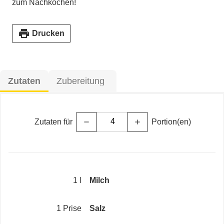
zum Nachkochen!
print
Drucken
Zutaten
Zubereitung
Zutaten für
Portion(en)
remove
add
1 l
Milch
1 Prise
Salz