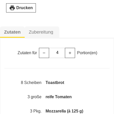
print
Drucken
Zutaten
Zubereitung
Zutaten für
Portion(en)
remove
add
8 Scheiben
Toastbrot
3 große
reife Tomaten
3 Pkg.
Mozzarella (à 125 g)