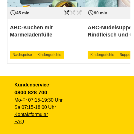
restaurant_menu
restaurant_menu
restaurant_menu
access_time
access_time
Schwierigkeit
leicht
Schwierigkeit
45 min
90 min
ABC-Kuchen mit
ABC-Nudelsuppe 
Marmeladenfülle
Rindfleisch und 
Nachspeise
Kindergerichte
Kindergerichte
Suppen
Kundenservice
0800 828 700
Mo-Fr 07:15-19:30 Uhr
Sa 07:15-18:00 Uhr
Kontaktformular
FAQ