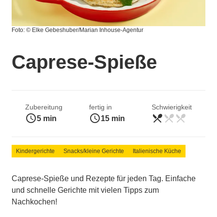
Foto: © Elke Gebeshuber/Marian Inhouse-Agentur
Caprese-Spieße
Zubereitung
fertig in
Schwierigkeit
access_time
access_time
restaurant_menu
restaurant_menu
restaurant_menu
leicht
5 min
15 min
Kindergerichte
Snacks/kleine Gerichte
Italienische Küche
Caprese-Spieße und Rezepte für jeden Tag. Einfache
und schnelle Gerichte mit vielen Tipps zum
Nachkochen!